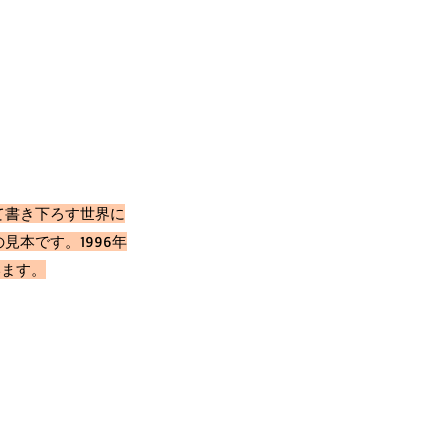
て書き下ろす世界に
本です。1996年
います。