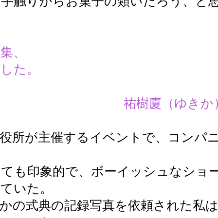
。手触りからお菓子の類いだろう、と
集、
ました。
りのお礼です
樹廈（ゆきか
。役所が主催するイベントで、コンパ
とても印象的で、ボーイッシュなショ
せていた。
かの式典の記録写真を依頼された私