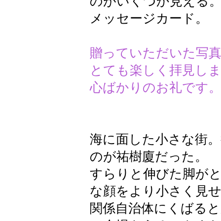
のがいくつか見える
メッセージカード。
贈っていただいた写真
とても楽しく拝見し
心ばか
​ 祐
海に面した小さな街
のが祐樹廈だった。
すらりと伸びた脚が
な顔をより小さく見
関係自治体にくばると